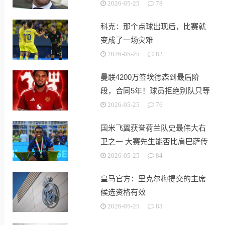
2026-05-25
78
科克：那个点球出现后，比赛就
变成了一场灾难
2026-05-25
82
曼联4200万签埃德森到最后阶
段，合同5年！球员拒绝别队只等
红魔
2026-05-25
76
国米飞翼获誉荷兰队史最伟大右
卫之一 大赛先生能否比肩巴萨传
奇
2026-05-25
84
皇马官方：里克尔梅提交的主席
候选资格有效
2026-05-25
83