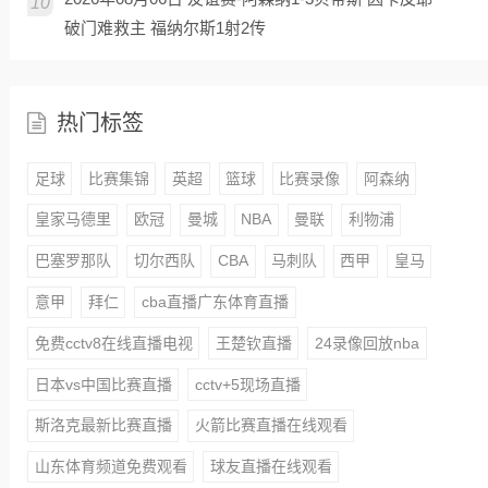
10
破门难救主 福纳尔斯1射2传
热门标签
足球
比赛集锦
英超
篮球
比赛录像
阿森纳
皇家马德里
欧冠
曼城
NBA
曼联
利物浦
巴塞罗那队
切尔西队
CBA
马刺队
西甲
皇马
意甲
拜仁
cba直播广东体育直播
免费cctv8在线直播电视
王楚钦直播
24录像回放nba
日本vs中国比赛直播
cctv+5现场直播
斯洛克最新比赛直播
火箭比赛直播在线观看
山东体育频道免费观看
球友直播在线观看