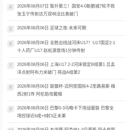
2026年08月07日 暂升第三！国安4-0新鹏城7轮不败
4
张玉宁传射达万双响法比奥破门
2026年08月06日 足球之夜-未来可期
5
2026年08月06日 全胜出线战河床U17！U17国足2-1
6
十人药厂U17 赵松源登场1分钟传射
2026年08月06日 上海U17 2-2河床锁定B组第1 吕孟
7
洋点射阿布力米破门 将战A组第2
2026年08月06日 联盟杯-迈阿密国际4-2圣路易斯 梅
8
西2射1传 阿伦助攻戴帽
2026年08月06日 巴黎0-3马略卡下场战曼联 巴黎全
9
场控球近6成+8射3正未果
2026年08月06日 友谊赛-阿森纳1-3贝蒂斯 因卡皮耶