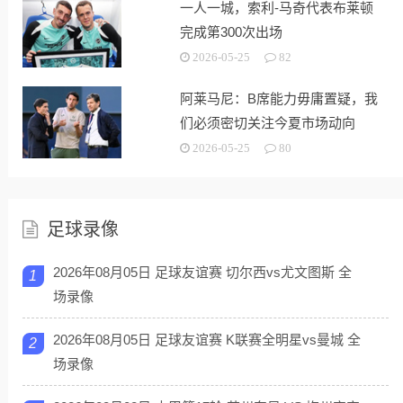
一人一城，索利-马奇代表布莱顿
完成第300次出场
2026-05-25
82
阿莱马尼：B席能力毋庸置疑，我
们必须密切关注今夏市场动向
2026-05-25
80
足球录像
2026年08月05日 足球友谊赛 切尔西vs尤文图斯 全
1
场录像
2026年08月05日 足球友谊赛 K联赛全明星vs曼城 全
2
场录像