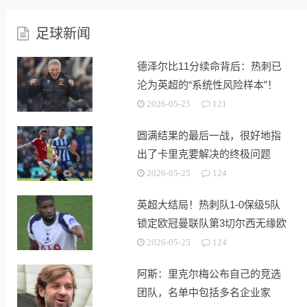
足球新闻
德泽尔比11分续命背后：热刺已
沦为英超的“系统性风险样本”！
2026-05-25
121
圆满结果的最后一战，很好地指
出了卡里克要解决的终极问题
2026-05-25
124
英超大结局！热刺队1-0保级5队
锁定欧冠曼联队第3切尔西无缘欧
战
2026-05-25
124
阿斯：里克尔梅公布自己的竞选
团队，名单中包括多名企业家