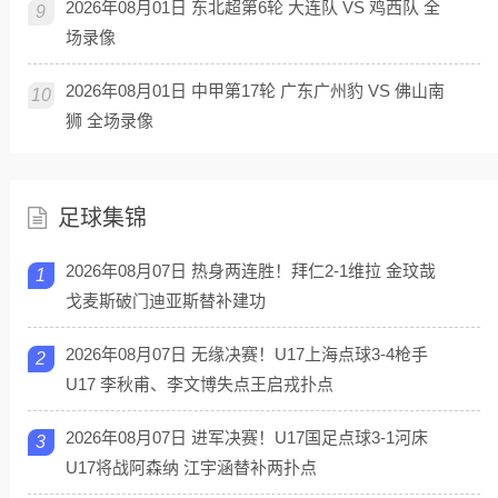
2026年08月01日 东北超第6轮 大连队 VS 鸡西队 全
9
场录像
2026年08月01日 中甲第17轮 广东广州豹 VS 佛山南
10
狮 全场录像
足球集锦
2026年08月07日 热身两连胜！拜仁2-1维拉 金玟哉
1
戈麦斯破门迪亚斯替补建功
2026年08月07日 无缘决赛！U17上海点球3-4枪手
2
U17 李秋甫、李文博失点王启戎扑点
2026年08月07日 进军决赛！U17国足点球3-1河床
3
U17将战阿森纳 江宇涵替补两扑点