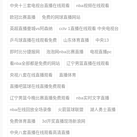
中央十三套电视台直播在线观看
nba视频在线观看
欧冠比赛直播
免费的网球直播网站
英超直播曼城vs阿森纳
cctv 1直播在线观看 中央电视台
乒乓球直播在线观看免费
山东体育直播
中央13
即时比分捷报网
泡泡网nba比赛直播
电视直播pc
看nba全部都是免费的网站
辽宁男篮直播在线观看
央视八套在线直播观看
直播体育
直播吧篮球在线直播免费观看
辽宁男篮今晚比赛直播免费观看
nba实时文字直播
nba在线回放全场录像
火箭篮球联盟
湖人勇士直播
免费体育直播
3d开奖直播现场新浪网
中央八套直播在线观看高清直播