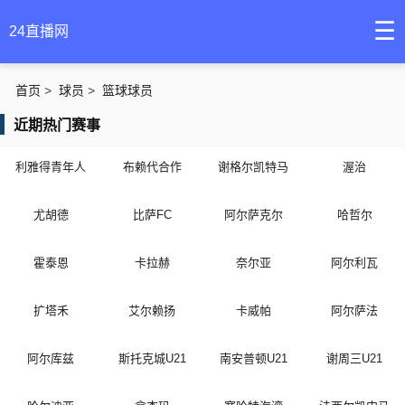
☰
24直播网
首页
>
球员
>
篮球球员
近期热门赛事
利雅得青年人
布赖代合作
谢格尔凯特马
渥治
尤胡德
比萨FC
阿尔萨克尔
哈哲尔
霍泰恩
卡拉赫
奈尔亚
阿尔利瓦
扩塔禾
艾尔赖扬
卡威帕
阿尔萨法
阿尔库兹
斯托克城U21
南安普顿U21
谢周三U21