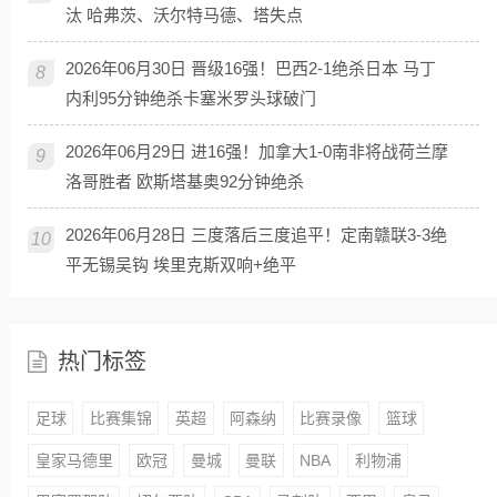
汰 哈弗茨、沃尔特马德、塔失点
2026年06月30日 晋级16强！巴西2-1绝杀日本 马丁
8
内利95分钟绝杀卡塞米罗头球破门
2026年06月29日 进16强！加拿大1-0南非将战荷兰摩
9
洛哥胜者 欧斯塔基奥92分钟绝杀
2026年06月28日 三度落后三度追平！定南赣联3-3绝
10
平无锡吴钩 埃里克斯双响+绝平
热门标签
足球
比赛集锦
英超
阿森纳
比赛录像
篮球
皇家马德里
欧冠
曼城
曼联
NBA
利物浦