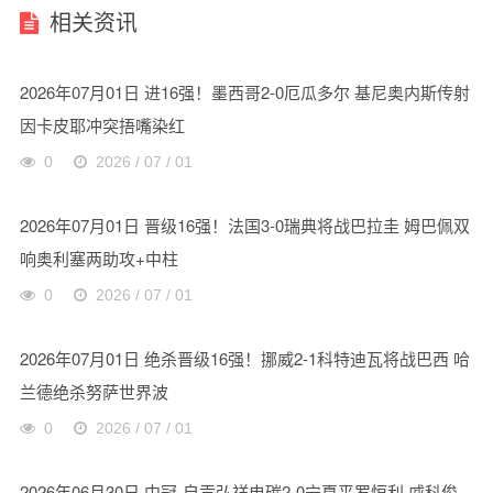
相关资讯
2026年07月01日 进16强！墨西哥2-0厄瓜多尔 基尼奥内斯传射
因卡皮耶冲突捂嘴染红
0
2026 / 07 / 01
2026年07月01日 晋级16强！法国3-0瑞典将战巴拉圭 姆巴佩双
响奥利塞两助攻+中柱
0
2026 / 07 / 01
2026年07月01日 绝杀晋级16强！挪威2-1科特迪瓦将战巴西 哈
兰德绝杀努萨世界波
0
2026 / 07 / 01
2026年06月30日 中冠-自贡弘祥电碳2-0宁夏平罗恒利 戚科俊