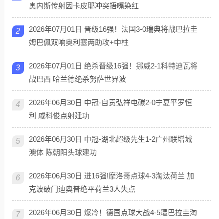
奥内斯传射因卡皮耶冲突捂嘴染红
2026年07月01日 晋级16强！法国3-0瑞典将战巴拉圭
2
姆巴佩双响奥利塞两助攻+中柱
2026年07月01日 绝杀晋级16强！挪威2-1科特迪瓦将
3
战巴西 哈兰德绝杀努萨世界波
2026年06月30日 中冠-自贡弘祥电碳2-0宁夏平罗恒
4
利 戚科俊点射建功
2026年06月30日 中冠-湖北超级先生1-2广州联增城
5
澳体 陈朝阳头球建功
2026年06月30日 进16强!摩洛哥点球4-3淘汰荷兰 加
6
克波破门迪奥普绝平荷兰3人失点
2026年06月30日 爆冷！德国点球大战4-5遭巴拉圭淘
7