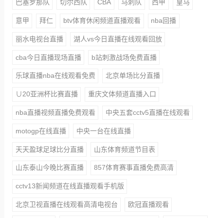
巴塞罗那队
切尔西队
CBA
马刺队
西甲
皇马
意甲
拜仁
btv体育休闲频道直播观看
nba回播
丽水电视台直播
湖人vs今日直播在线观看回放
cba今日直播现场直播
b站刺激战场免费直播
乐球直播nba在线观看免费
北京单场比分直播
∪20亚洲杯比赛直播
重庆文体频道直播入口
nba直播视频直播免费观看
中央五套cctv5直播在线观看
motogp在线直播
中央一台在线直播
天天盈球足球比分直播
山东体育频道节目表
山东泰山今晚比赛直播
857体育赛事直播免费高清
cctv13新闻频道在线直播观看手机版
北京卫视直播在线观看高清电视台
欧冠直播观看