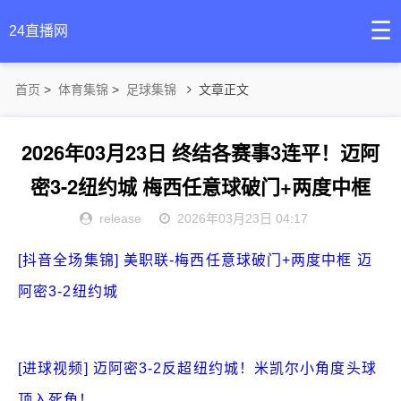
☰
24直播网
首页
>
体育集锦
>
足球集锦
文章正文
2026年03月23日 终结各赛事3连平！迈阿
密3-2纽约城 梅西任意球破门+两度中框
release
2026年03月23日 04:17
[抖音全场集锦] 美职联-梅西任意球破门+两度中框 迈
阿密3-2纽约城
[进球视频] 迈阿密3-2反超纽约城！米凯尔小角度头球
顶入死角！