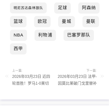
足球
阿森纳
明尼苏达森林狼队
篮球
欧冠
曼城
曼联
NBA
利物浦
巴塞罗那队
西甲
上一篇:
下一篇:
2026年03月23日 近四
2026年03月23日 法甲-
轮首胜！罗马1-0莱切
因莫比莱破门戈里替补
距前四3分 19岁瓦斯制
建功 十人巴黎FC3-2勒
胜埃尔莫索献助攻
阿弗尔