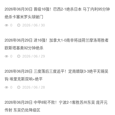
2026年06月30日 晋级16强！巴西2-1绝杀日本 马丁内利95分钟
绝杀卡塞米罗头球破门
0
2026 / 06 / 30
2026年06月29日 进16强！加拿大1-0南非将战荷兰摩洛哥胜者
欧斯塔基奥92分钟绝杀
0
2026 / 06 / 29
2026年06月28日 三度落后三度追平！定南赣联3-3绝平无锡吴
钩 埃里克斯双响+绝平
0
2026 / 06 / 28
2026年06月28日 中甲8轮不败！宁波2-1客胜苏州东吴 庞开元
传射 东吴仍处降级区