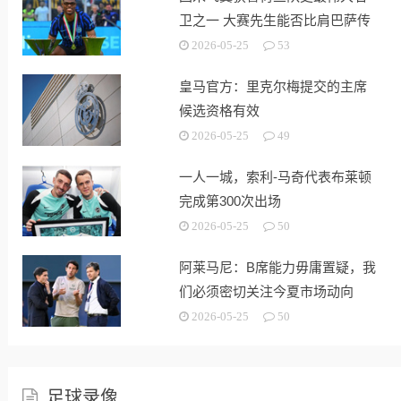
卫之一 大赛先生能否比肩巴萨传
奇
2026-05-25
53
皇马官方：里克尔梅提交的主席
候选资格有效
2026-05-25
49
一人一城，索利-马奇代表布莱顿
完成第300次出场
2026-05-25
50
阿莱马尼：B席能力毋庸置疑，我
们必须密切关注今夏市场动向
2026-05-25
50
足球录像