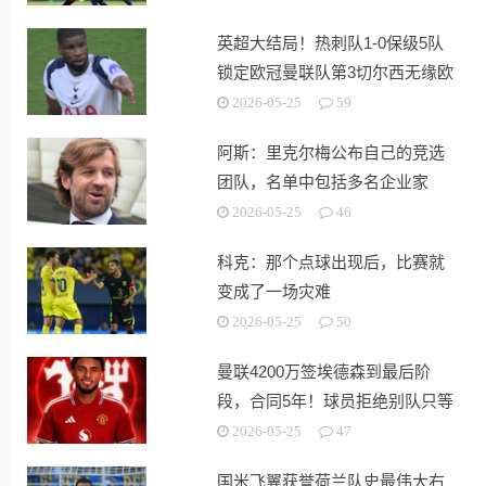
英超大结局！热刺队1-0保级5队
锁定欧冠曼联队第3切尔西无缘欧
战
2026-05-25
59
阿斯：里克尔梅公布自己的竞选
团队，名单中包括多名企业家
2026-05-25
46
科克：那个点球出现后，比赛就
变成了一场灾难
2026-05-25
50
曼联4200万签埃德森到最后阶
段，合同5年！球员拒绝别队只等
红魔
2026-05-25
47
国米飞翼获誉荷兰队史最伟大右