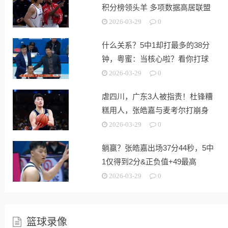
积分榜领头羊 多项数据高居联盟
第一
2026-03-29
0
什么关系？5中1却打最多的38分
钟，粤蜜：当核心啦？看你打球
难受
2026-03-29
0
虐四川，广东3人被指责！杜锋糟
糕用人，张皓嘉与麦考尔打崩身
价
2026-03-29
0
躺赢？张皓嘉出场37分44秒，5中
1仅得到2分&正负值+49最高
2026-03-29
0
篮球录像