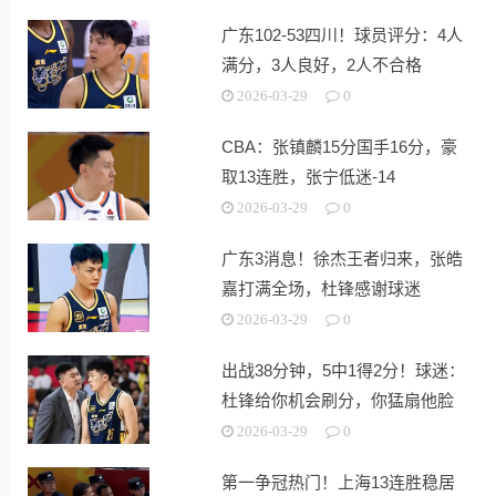
广东102-53四川！球员评分：4人
满分，3人良好，2人不合格
2026-03-29
0
CBA：张镇麟15分国手16分，豪
取13连胜，张宁低迷-14
2026-03-29
0
广东3消息！徐杰王者归来，张皓
嘉打满全场，杜锋感谢球迷
2026-03-29
0
出战38分钟，5中1得2分！球迷：
杜锋给你机会刷分，你猛扇他脸
2026-03-29
0
第一争冠热门！上海13连胜稳居