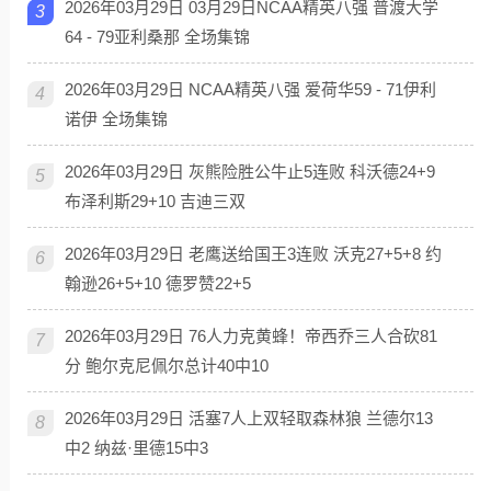
2026年03月29日 03月29日NCAA精英八强 普渡大学
3
64 - 79亚利桑那 全场集锦
2026年03月29日 NCAA精英八强 爱荷华59 - 71伊利
4
诺伊 全场集锦
2026年03月29日 灰熊险胜公牛止5连败 科沃德24+9
5
布泽利斯29+10 吉迪三双
2026年03月29日 老鹰送给国王3连败 沃克27+5+8 约
6
翰逊26+5+10 德罗赞22+5
2026年03月29日 76人力克黄蜂！帝西乔三人合砍81
7
分 鲍尔克尼佩尔总计40中10
2026年03月29日 活塞7人上双轻取森林狼 兰德尔13
8
中2 纳兹·里德15中3