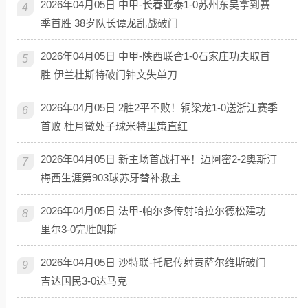
2026年04月05日 中甲-长春亚泰1-0苏州东吴拿到赛
4
季首胜 38岁队长谭龙乱战破门
2026年04月05日 中甲-陕西联合1-0石家庄功夫取首
5
胜 伊兰杜斯特破门钟文失单刀
2026年04月05日 2胜2平不败！铜梁龙1-0送浙江赛季
6
首败 杜月徵处子球米特里策直红
2026年04月05日 新主场首战打平！迈阿密2-2奥斯汀
7
梅西生涯第903球苏牙替补救主
2026年04月05日 法甲-帕尔多传射哈拉尔德松建功
8
里尔3-0完胜朗斯
2026年04月05日 沙特联-托尼传射贡萨尔维斯破门
9
吉达国民3-0达马克