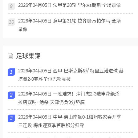
2026年04月05日 法甲第28轮 里尔vs朗斯 全场录像
9
2026年04月05日 意甲第31轮 拉齐奥vs帕尔马 全场
10
录像
足球集锦
2026年04月05日 西甲-巴斯克斯&萨特里亚诺进球 赫
1
塔费2-0完胜毕尔巴鄂竞技
2026年04月05日 一胜难求！津门虎2-3遭申花绝杀
2
拉唐双响+绝杀 天津仍负9分垫底
2026年04月05日 中甲-佛山南狮0-1梅州客家吞开季
3
三连败 梅州迎赛季首胜积分归零