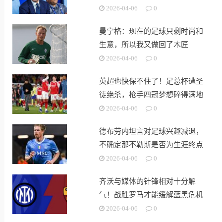
2026-04-06
0
曼宁格：现在的足球只剩时尚和
生意，所以我又做回了木匠
2026-04-06
0
英超也快保不住了！足总杯遭圣
徒绝杀，枪手四冠梦想碎得满地
掉渣
2026-04-06
0
德布劳内坦言对足球兴趣减退，
不确定那不勒斯是否为生涯终点
2026-04-06
0
齐沃与媒体的针锋相对十分解
气！战胜罗马才能缓解蓝黑危机
2026-04-06
0