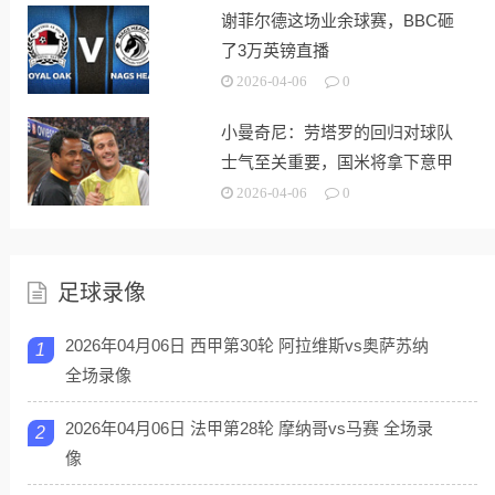
谢菲尔德这场业余球赛，BBC砸
了3万英镑直播
2026-04-06
0
小曼奇尼：劳塔罗的回归对球队
士气至关重要，国米将拿下意甲
2026-04-06
0
足球录像
2026年04月06日 西甲第30轮 阿拉维斯vs奥萨苏纳
1
全场录像
2026年04月06日 法甲第28轮 摩纳哥vs马赛 全场录
2
像