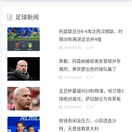
足球新闻
利兹联总分6-4淘汰西汉姆联，时
隔39年再进足总杯4强
2026-04-06
0
希勒：阿森纳输给南安普顿并非
偶然，表现更出色的球队赢了
2026-04-06
0
足总杯曼城4比0利物浦，哈兰德3
球绝对高光，萨拉赫沦为背景板
2026-04-06
0
有钱有闲没压力，小因流连沙
特，无意拯救意大利