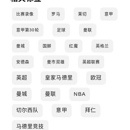
比赛录像
罗马
莱切
意甲
意甲第30轮
足球
曼联
曼城
国脚
红魔
英格兰
安德森
曼市双雄
英超联赛
英超
皇家马德里
欧冠
曼城
曼联
NBA
切尔西队
意甲
拜仁
马德里竞技