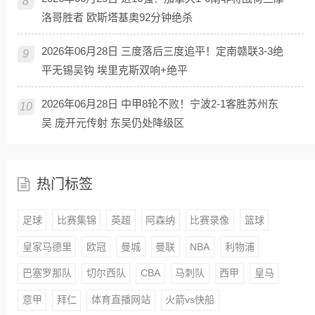
8
洛哥胜者 欧斯塔基奥92分钟绝杀
2026年06月28日 三度落后三度追平！定南赣联3-3绝
9
平无锡吴钩 埃里克斯双响+绝平
2026年06月28日 中甲8轮不败！宁波2-1客胜苏州东
10
吴 庞开元传射 东吴仍处降级区
热门标签
足球
比赛集锦
英超
阿森纳
比赛录像
篮球
皇家马德里
欧冠
曼城
曼联
NBA
利物浦
巴塞罗那队
切尔西队
CBA
马刺队
西甲
皇马
意甲
拜仁
体育直播网站
火箭vs快船