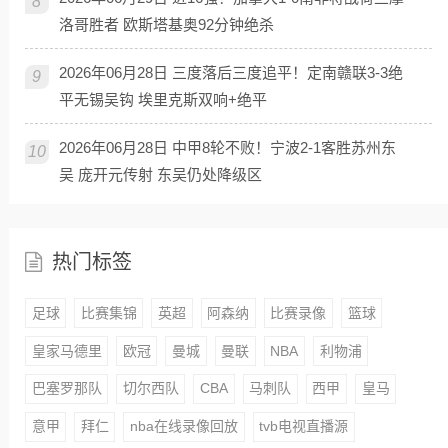
8
洛哥胜者 欧斯塔基奥92分钟绝杀
2026年06月28日 三度落后三度追平！定南赣联3-3绝
9
平无锡吴钩 埃里克斯双响+绝平
2026年06月28日 中甲8轮不败！宁波2-1客胜苏州东
10
吴 庞开元传射 东吴仍处降级区
热门标签
足球
比赛集锦
英超
阿森纳
比赛录像
篮球
皇家马德里
欧冠
曼城
曼联
NBA
利物浦
巴塞罗那队
切尔西队
CBA
马刺队
西甲
皇马
意甲
拜仁
nba在线录像回放
tvb电视直播源