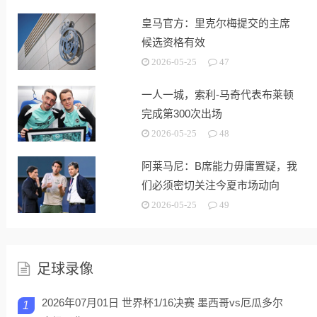
皇马官方：里克尔梅提交的主席
候选资格有效
2026-05-25
47
一人一城，索利-马奇代表布莱顿
完成第300次出场
2026-05-25
48
阿莱马尼：B席能力毋庸置疑，我
们必须密切关注今夏市场动向
2026-05-25
49
足球录像
2026年07月01日 世界杯1/16决赛 墨西哥vs厄瓜多尔
1