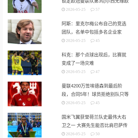
锁定欧冠曼联队第3切尔西无缘欧
战
2026-05-25
57
阿斯：里克尔梅公布自己的竞选
团队，名单中包括多名企业家
2026-05-25
45
科克：那个点球出现后，比赛就
变成了一场灾难
2026-05-25
47
曼联4200万签埃德森到最后阶
段，合同5年！球员拒绝别队只等
红魔
2026-05-25
45
国米飞翼获誉荷兰队史最伟大右
卫之一 大赛先生能否比肩巴萨传
奇
2026-05-25
50