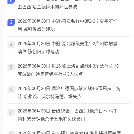
战巴西 哈兰德绝杀努萨世界波
2026年06月30日 中冠-自贡弘祥电碳2-0宁夏平罗恒
3
利 戚科俊点射建功
2026年06月30日 中冠-湖北超级先生1-2广州联增城
4
澳体 陈朝阳头球建功
2026年06月30日 进16强!摩洛哥点球4-3淘汰荷兰 加
5
克波破门迪奥普绝平荷兰3人失点
2026年06月30日 爆冷！德国点球大战4-5遭巴拉圭淘
6
汰 哈弗茨、沃尔特马德、塔失点
2026年06月30日 晋级16强！巴西2-1绝杀日本 马丁
7
内利95分钟绝杀卡塞米罗头球破门
2026年06月29日 进16强！加拿大1-0南非将战荷兰摩