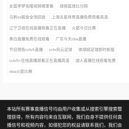
女篮李梦张隆视频哪里看
球探篮球比分网
马刺vs掘金全场回放
上海五星体育直播免费观看高清
辽宁卫视在线直播观看正在直播
火箭今日比赛
黑白直播免费在线观看
广东今天cba直播
节目预告cctv5直播
cctv风云足球
体球网足球即时新版
cctv5+在线直播观看正在直播高清
湖人直播在线观看免费
nba火箭比赛
本站所有赛事直播信号均由用户收集或从搜索引擎搜索整
理获得，所有内容均来自互联网，我们自身不提供任何直
播信号和视频内容，如侵犯您的权益请联系我们，我们会